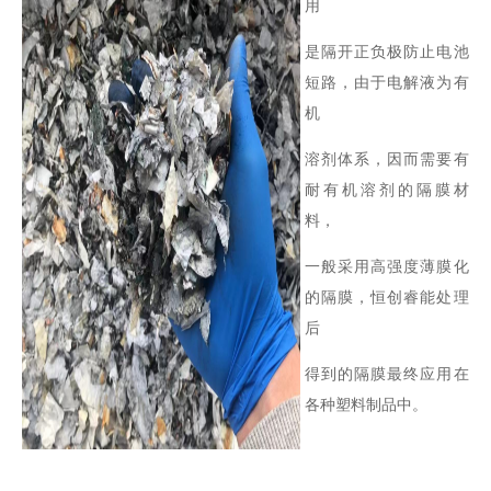
用
是隔开正负极防止电池
短路，由于电解液为有
机
溶剂体系，因而需要有
耐有机溶剂的隔膜材
料，
一般采用高强度薄膜化
的隔膜，恒创睿能处理
后
得到的隔膜最终应用在
各种塑料制品中。